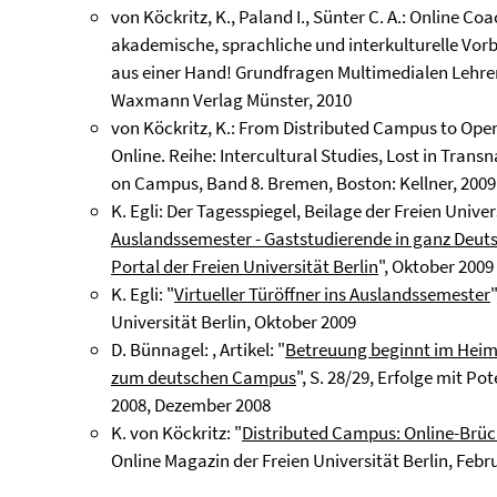
von Köckritz, K., Paland I., Sünter C. A.: Online Co
akademische, sprachliche und interkulturelle Vor
aus einer Hand! Grundfragen Multimedialen Lehren
Waxmann Verlag Münster, 2010
von Köckritz, K.: From Distributed Campus to Open
Online. Reihe: Intercultural Studies, Lost in Tran
on Campus, Band 8. Bremen, Boston: Kellner, 2009
K. Egli: Der Tagesspiegel, Beilage der Freien Universi
Auslandssemester - Gaststudierende in ganz Deut
Portal der Freien Universität Berlin
", Oktober 2009
K. Egli: "
Virtueller Türöffner ins Auslandssemester
Universität Berlin, Oktober 2009
D. Bünnagel: , Artikel: "
Betreuung beginnt im Heima
zum deutschen Campus
", S. 28/29, Erfolge mit Po
2008, Dezember 2008
K. von Köckritz: "
Distributed Campus: Online-Brück
Online Magazin der Freien Universität Berlin, Febr