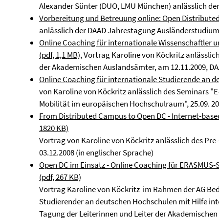
Alexander Sünter (DUO, LMU München) anlässlich de
Vorbereitung und Betreuung online: Open Distribut
anlässlich der DAAD Jahrestagung Ausländerstudium 
Online Coaching für internationale Wissenschaftler
(pdf, 1,1 MB)
, Vortrag Karoline von Köckritz anlässli
der Akademischen Auslandsämter, am 12.11.2009, D
Online Coaching für internationale Studierende an d
von Karoline von Köckritz anlässlich des Seminars "
Mobilität im europäischen Hochschulraum", 25.09. 2
From Distributed Campus to Open DC - Internet-based
1820 KB)
Vortrag von Karoline von Köckritz anlässlich des Pr
03.12.2008 (in englischer Sprache)
Open DC im Einsatz - Online Coaching für ERASMUS-St
(pdf, 267 KB)
Vortrag Karoline von Köckritz im Rahmen der AG Bed
Studierender an deutschen Hochschulen mit Hilfe int
Tagung der Leiterinnen und Leiter der Akademische