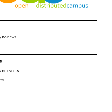
y no news
S
y no events
iew