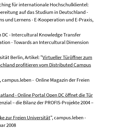
aching für internationale Hochschulklientel:
bereitung auf das Studium in Deutschland -
s und Lernens - E-Kooperation und E-Praxis,
 DC - Intercultural Knowledge Transfer
snation - Towards an Intercultural Dimension
tät Berlin, Artikel: "
Virtueller Türöffner zum
schland profitieren vom Distributed Campus
", campus.leben - Online Magazin der Freien
tland - Online Portal Open DC öffnet die Tür
tenzial – die Bilanz der PROFIS-Projekte 2004 –
e zur Freien Universität
", campus.leben -
uar 2008