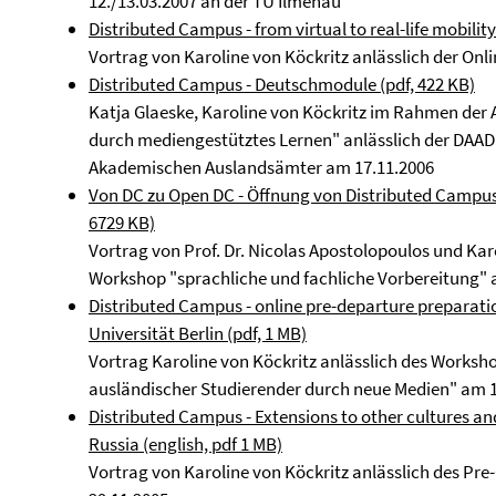
12./13.03.2007 an der TU Ilmenau
Distributed Campus - from virtual to real-life mobility
Vortrag von Karoline von Köckritz anlässlich der Onl
Distributed Campus - Deutschmodule (pdf, 422 KB)
Katja Glaeske, Karoline von Köckritz im Rahmen der
durch mediengestütztes Lernen" anlässlich der DAAD 
Akademischen Auslandsämter am 17.11.2006
Von DC zu Open DC - Öffnung von Distributed Campus 
6729 KB)
Vortrag von Prof. Dr. Nicolas Apostolopoulos und Kar
Workshop "sprachliche und fachliche Vorbereitung" 
Distributed Campus - online pre-departure preparati
Universität Berlin (pdf, 1 MB)
Vortrag Karoline von Köckritz anlässlich des Worksh
ausländischer Studierender durch neue Medien" am 1
Distributed Campus - Extensions to other cultures and
Russia (english, pdf 1 MB)
Vortrag von Karoline von Köckritz anlässlich des P