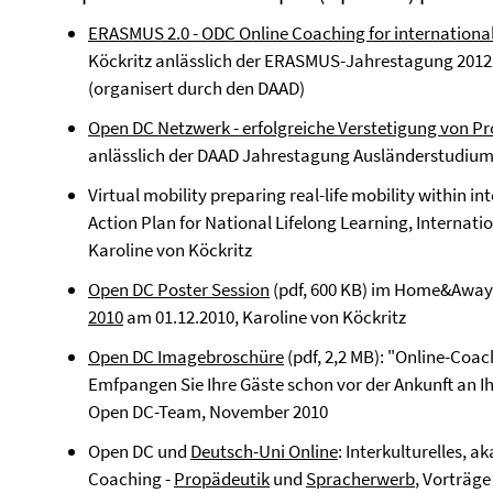
ERASMUS 2.0 - ODC Online Coaching for internationa
Köckritz anlässlich der ERASMUS-Jahrestagung 2012
(organisert durch den DAAD)
Open DC Netzwerk - erfolgreiche Verstetigung von Pr
anlässlich der DAAD Jahrestagung Ausländerstudium
Virtual mobility preparing real-life mobility within 
Action Plan for National Lifelong Learning, Internatio
Karoline von Köckritz
Open DC Poster Session
(pdf, 600 KB) im Home&Awa
2010
am 01.12.2010, Karoline von Köckritz
Open DC Imagebroschüre
(pdf, 2,2 MB): "Online-Coac
Emfpangen Sie Ihre Gäste schon vor der Ankunft an I
Open DC-Team, November 2010
Open DC und
Deutsch-Uni Online
: Interkulturelles, 
Coaching -
Propädeutik
und
Spracherwerb
, Vorträg