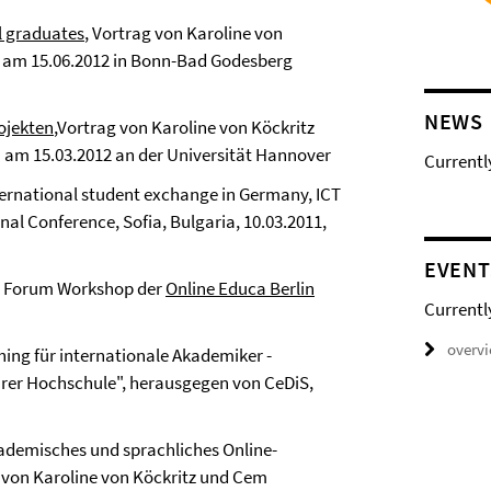
l graduates
, Vortrag von Karoline von
 am 15.06.2012 in Bonn-Bad Godesberg
NEWS
ojekten
,Vortrag von Karoline von Köckritz
 am 15.03.2012 an der Universität Hannover
Currentl
international student exchange in Germany, ICT
nal Conference, Sofia, Bulgaria, 10.03.2011,
EVENT
y Forum Workshop der
Online Educa Berlin
Currentl
overv
hing für internationale Akademiker -
hrer Hochschule", herausgegen von CeDiS,
akademisches und sprachliches Online-
e von Karoline von Köckritz und Cem