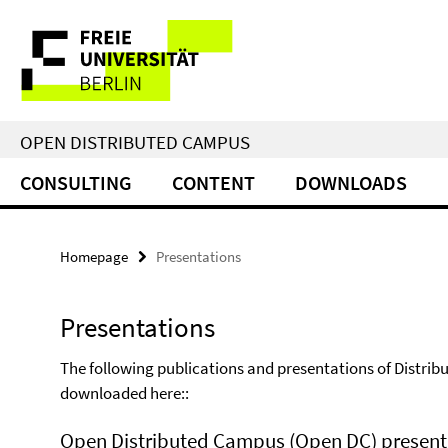
Springe
Service
direkt
zu
Navigation
Inhalt
OPEN DISTRIBUTED CAMPUS
CONSULTING
CONTENT
DOWNLOADS
Homepage
Presentations
Presentations
The following publications and presentations of Distri
downloaded here::
Open Distributed Campus (Open DC) present