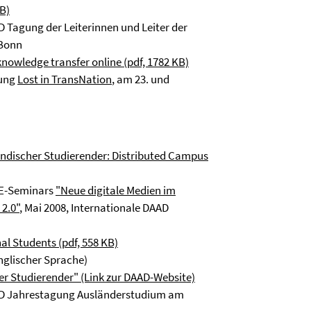
B)
D Tagung der Leiterinnen und Leiter der
 Bonn
nowledge transfer online (pdf, 1782 KB)
gung
Lost in TransNation
, am 23. und
ändischer Studierender: Distributed Campus
ATE-Seminars
"Neue digitale Medien im
2.0"
, Mai 2008, Internationale DAAD
al Students (pdf, 558 KB)
englischer Sprache)
r Studierender" (Link zur DAAD-Website)
DAAD Jahrestagung Ausländerstudium am