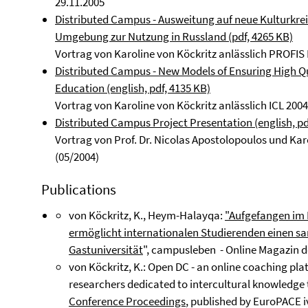
29.11.2005
Distributed Campus - Ausweitung auf neue Kulturkrei
Umgebung zur Nutzung in Russland (pdf, 4265 KB)
Vortrag von Karoline von Köckritz anlässlich PROFIS
Distributed Campus - New Models of Ensuring High Qua
Education (english, pdf, 4135 KB)
Vortrag von Karoline von Köckritz anlässlich ICL 2004
Distributed Campus Project Presentation (english, pd
Vortrag von Prof. Dr. Nicolas Apostolopoulos und Kar
(05/2004)
Publications
von Köckritz, K., Heym-Halayqa:
"Aufgefangen im 
ermöglicht internationalen Studierenden einen s
Gastuniversität
", campusleben - Online Magazin der
von Köckritz, K.: Open DC - an online coaching pla
researchers dedicated to intercultural knowledge 
Conference Proceedings
, published by EuroPACE i