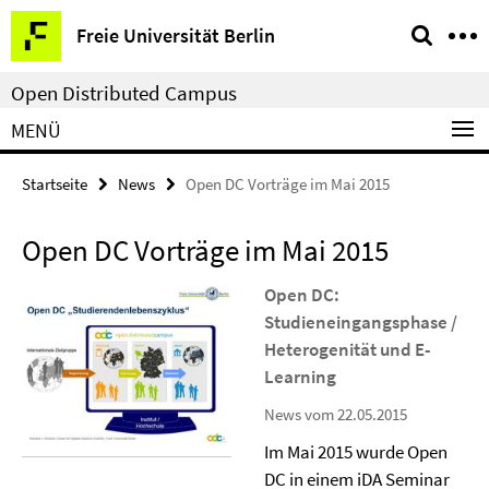
Springe
Service-
Freie Universität Berlin
direkt
Navigation
zu
Open Distributed Campus
Inhalt
MENÜ
Startseite
News
Open DC Vorträge im Mai 2015
Open DC Vorträge im Mai 2015
Open DC:
Studieneingangsphase /
Heterogenität und E-
Learning
News vom 22.05.2015
Im Mai 2015 wurde Open
DC in einem iDA Seminar