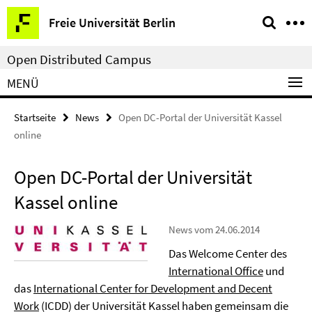
Springe
Service-
Freie Universität Berlin
direkt
Navigation
zu
Open Distributed Campus
Inhalt
MENÜ
Startseite
News
Open DC-Portal der Universität Kassel
online
Open DC-Portal der Universität
Kassel online
News vom 24.06.2014
Das Welcome Center des
International Office
und
das
International Center for Development and Decent
Work
(ICDD) der Universität Kassel haben gemeinsam die