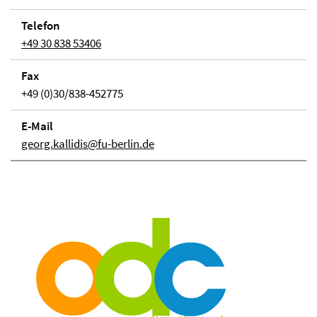
Telefon
+49 30 838 53406
Fax
+49 (0)30/838-452775
E-Mail
georg.kallidis@fu-berlin.de