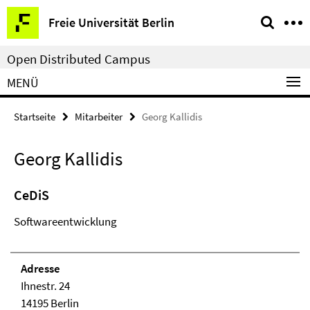
Springe
Service-
Freie Universität Berlin
direkt
Navigation
zu
Open Distributed Campus
Inhalt
MENÜ
Startseite
Mitarbeiter
Georg Kallidis
Georg Kallidis
CeDiS
Softwareentwicklung
Adresse
Ihnestr. 24
14195 Berlin